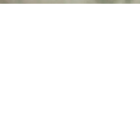
Cabinet vétérinaire am Bahnhof GmbH
Mo – 
Murtenstrasse 65
08:00
2502 Biel/Bienne
14:00
032 322 02 02
Sa